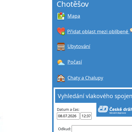
Chotěšov
Mapa
Přidat oblast mezi oblíbené
Ubytování
Počasí
Chaty a Chalupy
Vyhledání vlakového spojen
Datum a čas:
Odkud: