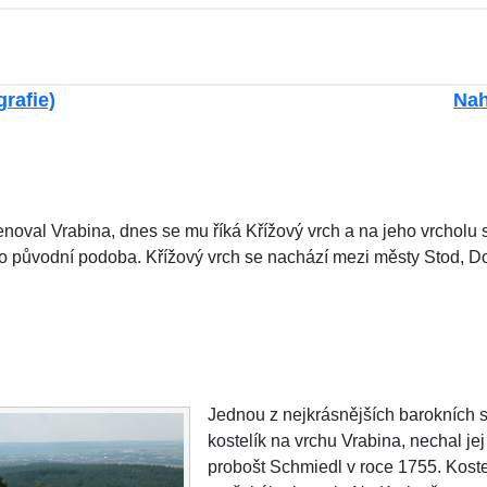
grafie)
Nah
noval Vrabina, dnes se mu říká Křížový vrch a na jeho vrcholu st
ho původní podoba. Křížový vrch se nachází mezi městy Stod, 
Jednou z nejkrásnějších barokních s
kostelík na vrchu Vrabina, nechal je
probošt Schmiedl v roce 1755. Koste