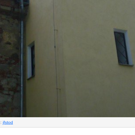
o:
jfstod