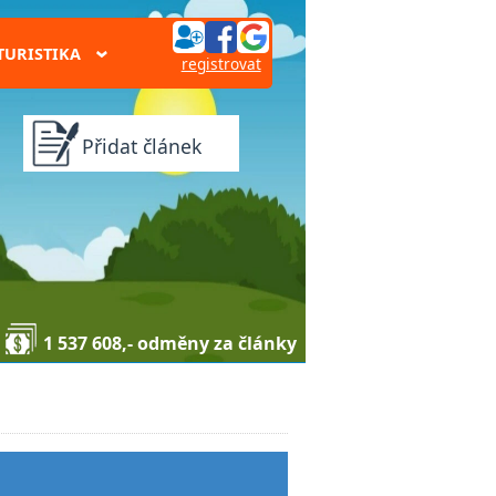
TURISTIKA
›
registrovat
Přidat článek
1 537 608,- odměny za články