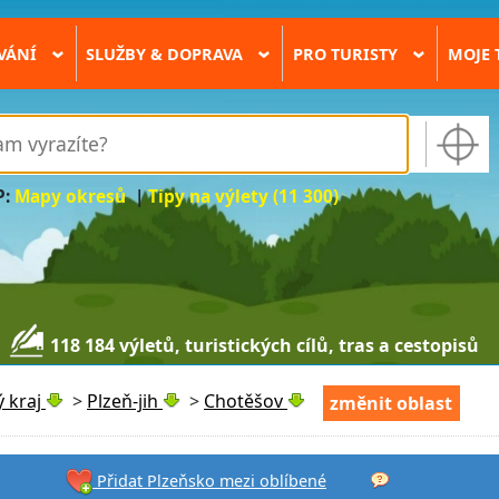
VÁNÍ
SLUŽBY & DOPRAVA
PRO TURISTY
MOJE 
›
›
›
P:
Mapy okresů
|
Tipy na výlety (11 300)
118 184 výletů, turistických cílů, tras a cestopisů
 kraj
>
Plzeň-jih
>
Chotěšov
změnit oblast
Přidat Plzeňsko mezi oblíbené