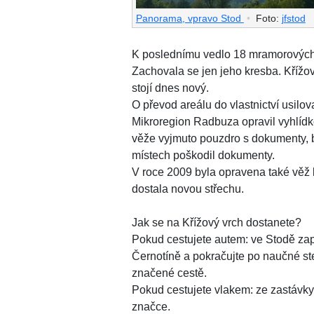
Panorama, vpravo Stod
•
Foto:
jfstod
K poslednímu vedlo 18 mramorových s
Zachovala se jen jeho kresba. Křížov
stojí dnes nový.
O převod areálu do vlastnictví usil
Mikroregion Radbuza opravil vyhlídko
věže vyjmuto pouzdro s dokumenty, b
místech poškodil dokumenty.
V roce 2009 byla opravena také věž k
dostala novou střechu.
Jak se na Křížový vrch dostanete?
Pokud cestujete autem: ve Stodě za
Černotíně a pokračujte po naučné st
značené cestě.
Pokud cestujete vlakem: ze zastávky 
značce.