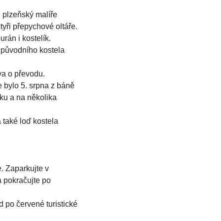
 plzeňský malíře
tyři přepychové oltáře.
rán i kostelík.
h původního kostela
va o převodu.
e bylo 5. srpna z báně
ku a na několika
 také loď kostela
. Zaparkujte v
a pokračujte po
 po červené turistické