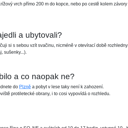
Krížový vrch přímo 200 m do kopce, nebo po cestě kolem závory
jedli a ubytovali?
čuji si s sebou vzít svačinu, nicméně v otevírací době rozhledny
, sušenky...).
íbilo a co naopak ne?
lédnete do
Plzně
a pobyt v lese taky není k zahození.
iště protiletecké obrany, i to cosi vypovídá o rozhledu.