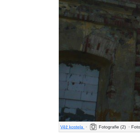
Věž kostela
•
Fotografie (2)
•
Fot