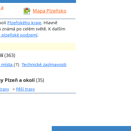
 a
Mapa Plzeňsko
polí
Plzeňského kraje
. Hlavně
eň známá po celém světě. K dalším
é plzeňské podzemí
.
lí
(363)
í místa
(7)
Technické zajímavosti
y Plzeň a okolí
(35)
trasy
>
Pěší trasy