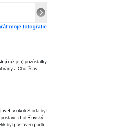
rát moje fotografie
ojí (už jen) pozůstatky
Dobřany a Chotěšov
taveb v okolí Stoda byl
j postavit chotěšovský
lík byl postaven podle