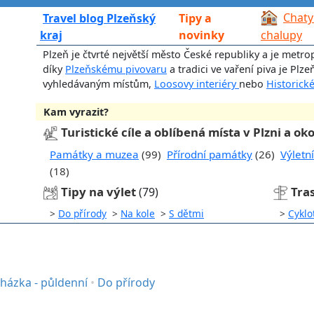
Chaty
Travel blog Plzeňský
Tipy a
kraj
novinky
chalupy
Plzeň je čtvrté největší město České republiky a je metro
díky
Plzeňskému pivovaru
a tradici ve vaření piva je Plz
vyhledávaným místům,
Loosovy interiéry
nebo
Historick
Kam vyrazit?
Turistické cíle a oblíbená místa v Plzni a oko
Památky a muzea
(99)
Přírodní památky
(26)
Výletn
(18)
Tipy na výlet
Tras
(79)
>
Do přírody
>
Na kole
>
S dětmi
>
Cyklo
házka - půldenní
•
Do přírody