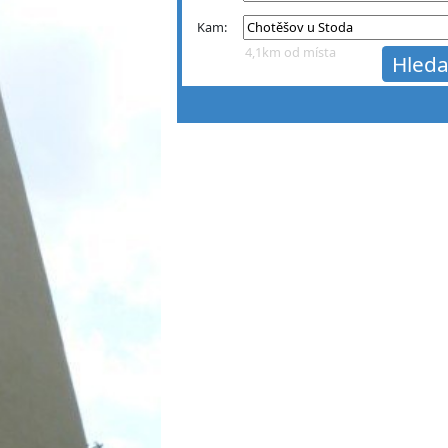
Kam:
4,1km od místa