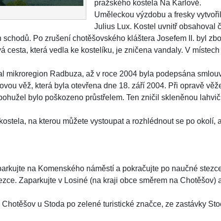
pražského kostela Na Karlově.
Uměleckou výzdobu a fresky vytvořil
Julius Lux. Kostel uvnitř obsahoval č
chodů. Po zrušení chotěšovského kláštera Josefem II. byl zbou
á cesta, která vedla ke kostelíku, je zničena vandaly. V místec
oval mikroregion Radbuza, až v roce 2004 byla podepsána smlou
vou věž, která byla otevřena dne 18. září 2004. Při opravě věž
ohužel bylo poškozeno průstřelem. Ten zničil skleněnou lahvič
ostela, na kterou můžete vystoupat a rozhlédnout se po okolí, a
parkujte na Komenského náměstí a pokračujte po naučné stezce
ezce. Zaparkujte v Losiné (na kraji obce směrem na Chotěšov) 
Chotěšov u Stoda po zelené turistické značce, ze zastávky Stod